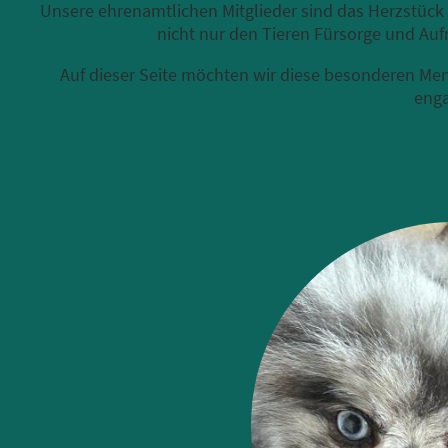
Unsere ehrenamtlichen Mitglieder sind das Herzstück 
nicht nur den Tieren Fürsorge und Auf
Auf dieser Seite möchten wir diese besonderen Men
enga