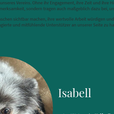
unseres Vereins. Ohne ihr Engagement, ihre Zeit und ihre H
merksamkeit, sondern tragen auch maßgeblich dazu bei, un
schen sichtbar machen, ihre wertvolle Arbeit würdigen und
gierte und mitfühlende Unterstützer an unserer Seite zu h
Isabell