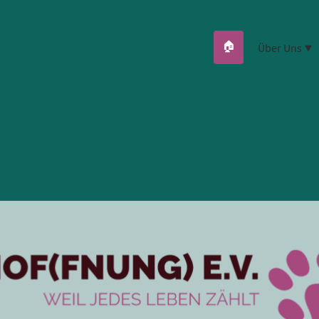
🏠
Über Uns