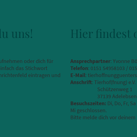
du uns!
Hier findest 
ufnehmen oder dich für
Ansprechpartner
: Yvonne B
infach das Stichwort
Telefon
: 0151 54958103 / 01
richtenfeld eintragen und
E-Mail
: tierhoffnungguente
Anschrift
: Tierhof(fnung) e.V.
Schützenweg 1
37139 Adelebsen-Gü
Besuchszeiten:
Di, Do, Fr, S
Mi geschlossen.
Bitte melde dich vor deinem