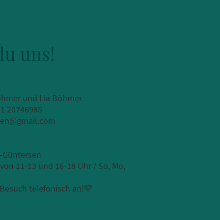
du uns!
öhmer und Lia Böhmer
51 20746985
rsen@gmail.com
ntersen
a von 11-13 und 16-18 Uhr / So, Mo,
 Besuch telefonisch an!💛